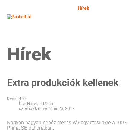
Kezdőlap
Bemutatkozás
Hírek
Galéria
Fórum
SFP
Bejelentkezés
Kapcsolat
Határozat 2026/2
Hírek
Extra produkciók kellenek
Részletek
Írta:
Horváth Péter
szombat, november 23, 2019
Nagyon-nagyon nehéz meccs vár együttesünkre a BKG-
Príma SE otthonában.