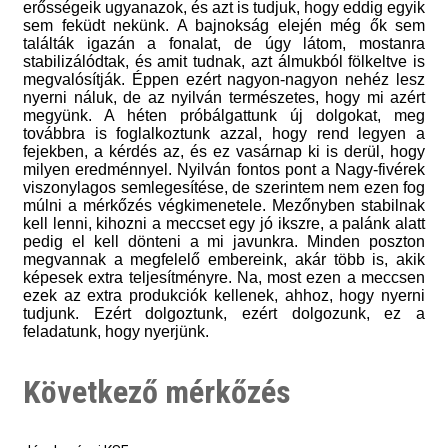
erősségeik ugyanazok, és azt is tudjuk, hogy eddig egyik
sem feküdt nekünk. A bajnokság elején még ők sem
találták igazán a fonalat, de úgy látom, mostanra
stabilizálódtak, és amit tudnak, azt álmukból fölkeltve is
megvalósítják. Éppen ezért nagyon-nagyon nehéz lesz
nyerni náluk, de az nyilván természetes, hogy mi azért
megyünk. A héten próbálgattunk új dolgokat, meg
továbbra is foglalkoztunk azzal, hogy rend legyen a
fejekben, a kérdés az, és ez vasárnap ki is derül, hogy
milyen eredménnyel. Nyilván fontos pont a Nagy-fivérek
viszonylagos semlegesítése, de szerintem nem ezen fog
múlni a mérkőzés végkimenetele. Mezőnyben stabilnak
kell lenni, kihozni a meccset egy jó ikszre, a palánk alatt
pedig el kell dönteni a mi javunkra. Minden poszton
megvannak a megfelelő embereink, akár több is, akik
képesek extra teljesítményre. Na, most ezen a meccsen
ezek az extra produkciók kellenek, ahhoz, hogy nyerni
tudjunk. Ezért dolgoztunk, ezért dolgozunk, ez a
feladatunk, hogy nyerjünk.
Következő mérkőzés