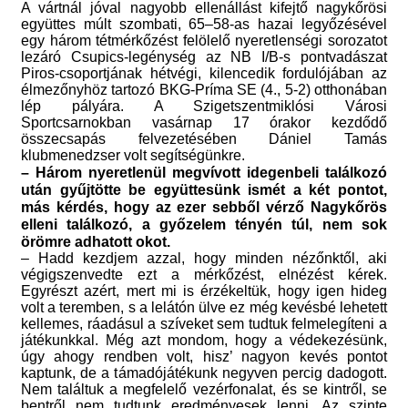
A vártnál jóval nagyobb ellenállást kifejtő nagykőrösi
együttes múlt szombati, 65–58-as hazai legyőzésével
egy három tétmérkőzést felölelő nyeretlenségi sorozatot
lezáró Csupics-legénység az NB I/B-s pontvadászat
Piros-csoportjának hétvégi, kilencedik fordulójában az
élmezőnyhöz tartozó BKG-Príma SE (4., 5-2) otthonában
lép pályára. A Szigetszentmiklósi Városi
Sportcsarnokban vasárnap 17 órakor kezdődő
összecsapás felvezetésében Dániel Tamás
klubmenedzser volt segítségünkre.
– Három nyeretlenül megvívott idegenbeli találkozó
után gyűjtötte be együttesünk ismét a két pontot,
más kérdés, hogy az ezer sebből vérző Nagykőrös
elleni találkozó, a győzelem tényén túl, nem sok
örömre adhatott okot.
– Hadd kezdjem azzal, hogy minden nézőnktől, aki
végigszenvedte ezt a mérkőzést, elnézést kérek.
Egyrészt azért, mert mi is érzékeltük, hogy igen hideg
volt a teremben, s a lelátón ülve ez még kevésbé lehetett
kellemes, ráadásul a szíveket sem tudtuk felmelegíteni a
játékunkkal. Még azt mondom, hogy a védekezésünk,
úgy ahogy rendben volt, hisz’ nagyon kevés pontot
kaptunk, de a támadójátékunk negyven percig dadogott.
Nem találtuk a megfelelő vezérfonalat, és se kintről, se
bentről nem tudtunk eredményesek lenni. Az szinte