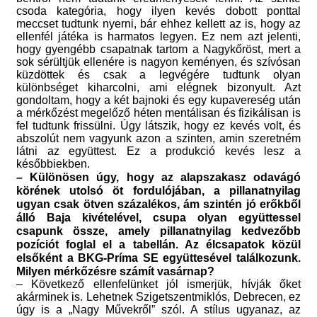
csoda kategória, hogy ilyen kevés dobott ponttal
meccset tudtunk nyerni, bár ehhez kellett az is, hogy az
ellenfél játéka is harmatos legyen. Ez nem azt jelenti,
hogy gyengébb csapatnak tartom a Nagykőröst, mert a
sok sérültjük ellenére is nagyon keményen, és szívósan
küzdöttek és csak a legvégére tudtunk olyan
különbséget kiharcolni, ami elégnek bizonyult. Azt
gondoltam, hogy a két bajnoki és egy kupavereség után
a mérkőzést megelőző héten mentálisan és fizikálisan is
fel tudtunk frissülni. Úgy látszik, hogy ez kevés volt, és
abszolút nem vagyunk azon a szinten, amin szeretném
látni az együttest. Ez a produkció kevés lesz a
későbbiekben.
– Különösen úgy, hogy az alapszakasz odavágó
körének utolsó öt fordulójában, a pillanatnyilag
ugyan csak ötven százalékos, ám szintén jó erőkből
álló Baja kivételével, csupa olyan együttessel
csapunk össze, amely pillanatnyilag kedvezőbb
pozíciót foglal el a tabellán. Az élcsapatok közül
elsőként a BKG-Príma SE együttesével találkozunk.
Milyen mérkőzésre számít vasárnap?
– Következő ellenfelünket jól ismerjük, hívják őket
akárminek is. Lehetnek Szigetszentmiklós, Debrecen, ez
úgy is a „Nagy Művekről” szól. A stílus ugyanaz, az