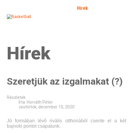
Kezdőlap
Bemutatkozás
Hírek
Galéria
Fórum
SFP
Bejelentkezés
Kapcsolat
Határozat 2026/2
Hírek
Szeretjük az izgalmakat (?)
Részletek
Írta:
Horváth Péter
csütörtök, december 10, 2020
Jó formában lévő rivális otthonából csente el a két
bajnoki pontot csapatunk.