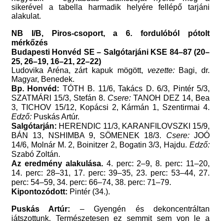
sikerével a tabella harmadik helyére fellépő tarjáni
alakulat.
NB I/B, Piros-csoport, a 6. fordulóból pótolt
mérkőzés
Budapesti Honvéd SE – Salgótarjáni KSE 84–87 (20–
25, 26–19, 16–21, 22–22)
Ludovika Aréna, zárt kapuk mögött,
vezette:
Bagi, dr.
Magyar, Benedek.
Bp. Honvéd:
TÓTH B. 11/6, Takács D. 6/3, Pintér 5/3,
SZATMÁRI 15/3, Stefán 8.
Csere:
TANOH DEZ 14, Bea
3, TICHOV 15/12, Kopácsi 2, Kármán 1, Szentirmai 4.
Edző:
Puskás Artúr.
Salgótarján:
HERENDIC 11/3, KARANFILOVSZKI 15/9,
BÁN 13, NSHIMBA 9, SÖMENEK 18/3.
Csere:
JOÓ
14/6, Molnár M. 2, Boinitzer 2, Bogatin 3/3, Hajdu.
Edző:
Szabó Zoltán.
Az eredmény alakulása.
4. perc: 2–9, 8. perc: 11–20,
14. perc: 28–31, 17. perc: 39–35, 23. perc: 53–44, 27.
perc: 54–59, 34. perc: 66–74, 38. perc: 71–79.
Kipontozódott:
Pintér (34.).
Puskás Artúr:
– Gyengén és dekoncentráltan
játszottunk. Természetesen ez semmit sem von le a