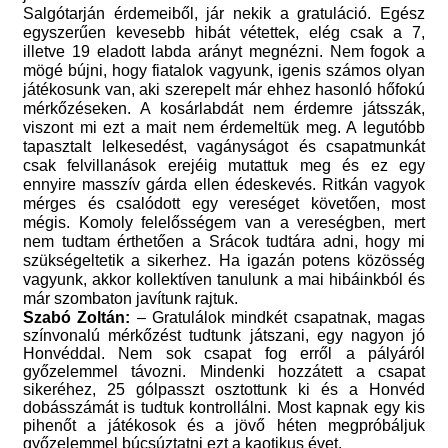
Salgótarján érdemeiből, jár nekik a gratuláció. Egész
egyszerűen kevesebb hibát vétettek, elég csak a 7,
illetve 19 eladott labda arányt megnézni. Nem fogok a
mögé bújni, hogy fiatalok vagyunk, igenis számos olyan
játékosunk van, aki szerepelt már ehhez hasonló hőfokú
mérkőzéseken. A kosárlabdát nem érdemre játsszák,
viszont mi ezt a mait nem érdemeltük meg. A legutóbb
tapasztalt lelkesedést, vagányságot és csapatmunkát
csak felvillanások erejéig mutattuk meg és ez egy
ennyire masszív gárda ellen édeskevés. Ritkán vagyok
mérges és csalódott egy vereséget követően, most
mégis. Komoly felelősségem van a vereségben, mert
nem tudtam érthetően a Srácok tudtára adni, hogy mi
szükségeltetik a sikerhez. Ha igazán potens közösség
vagyunk, akkor kollektíven tanulunk a mai hibáinkból és
már szombaton javítunk rajtuk.
Szabó Zoltán:
– Gratulálok mindkét csapatnak, magas
színvonalú mérkőzést tudtunk játszani, egy nagyon jó
Honvéddal. Nem sok csapat fog erről a pályáról
győzelemmel távozni. Mindenki hozzátett a csapat
sikeréhez, 25 gólpasszt osztottunk ki és a Honvéd
dobásszámát is tudtuk kontrollálni. Most kapnak egy kis
pihenőt a játékosok és a jövő héten megpróbáljuk
győzelemmel búcsúztatni ezt a kaotikus évet.