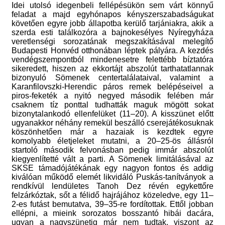
Idei utolsó idegenbeli fellépésükön sem várt könnyű
feladat a majd egyhónapos kényszerszabadságukat
követően egyre jobb állapotba kerülő tarjániakra, akik a
szerda esti találkozóra a bajnokesélyes Nyíregyháza
veretlenségi sorozatának megszakításával melegítő
Budapesti Honvéd otthonában léptek pályára. A kezdés
vendégszempontból mindenesetre felettébb bíztatóra
sikeredett, hiszen az ekkortájt abszolút tarthatatlannak
bizonyuló Sömenek centertalálataival, valamint a
Karanfilovszki-Herendic páros remek belépéseivel a
piros-feketék a nyitó negyed második felében már
csaknem tíz ponttal tudhatták maguk mögött sokat
bizonytalankodó ellenfelüket (11–20). A kisszünet előtt
ugyanakkor néhány remekül beszálló cserejátékosuknak
köszönhetően már a hazaiak is kezdtek egyre
komolyabb életjeleket mutatni, a 20–25-ös állásról
startoló második felvonásban pedig immár abszolút
kiegyenlítetté vált a parti. A Sömenek limitálásával az
SKSE támadójátékának egy nagyon fontos és addig
kiválóan működő elemét likvidáló Puskás-tanítványok a
rendkívül lendületes Tanoh Dez révén egykettőre
felzárkóztak, sőt a félidő hajrájához közeledve, egy 11–
2-es futást bemutatva, 39–35-re fordítottak. Ettől jobban
ellépni, a mieink sorozatos bosszantó hibái dacára,
ugyan a nagyszünetig már nem tudtak, viszont az