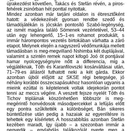
újrakezdést követően, Takács és Stefán révén, a piros-
fehérek zsinórban hét ponttal nyitottak.
Mindez azonban már tarjáni oldalon is ébresztőként
hatott: a védekezését gyorsan rendbe szedő és
támadójátékán is jócskán pontosító Szabó-legénység,
az ismét magára találó Sömenek vezérletével, 53–44
után egy lehengerlő, 15–1-es rohamot produkált, s
immár hárompontos vezetés birtokában várhatta a záró
etapot. Melynek elején a nagyszerű védőmunkája mellett
támadásban is meg-megvillanó Nshimba két duplájával,
valamint a szintén remek napot kifogó Joó öt pontjával
hamar nyolcegységnyire nőtt a differencia, míg a
végjátéknak, Tóth és Karanfilovszki kosárváltásai után,
71–79-es állásról futhatott neki a két gárda. Ekkor
azonban újból előjött az SKSE régi betegsége, jó
néhány korábbi összecsapásukhoz hasonlóan ugyanis a
mieink ezúttal is képtelenek voltak idejekorán pontot
tenni az meccs végére. A veszett fejsze nyelét Tóth és
Tichov tripláinak köszönhetően többször is meg-
megérintő honvédosok másodpercekkel a lefújás előtt
egy pontra szűkítették a különbséget, Bán sikeres
büntetőzése után pedig a hazaiak az egyenlítésre is
tehettek egy kísérletet. A hosszabbítás azonban Stefán
kezében maradt, így újabb – a szezonban immár a
negyedik – egylabdás találkozóját nyerte meg a