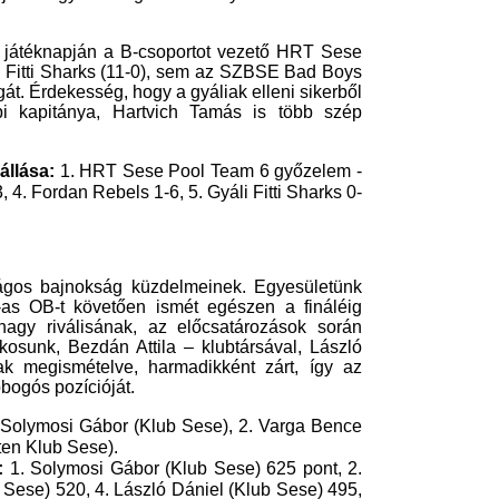
i játéknapján a B-csoportot vezető HRT Sese
li Fitti Sharks (11-0), sem az SZBSE Bad Boys
t. Érdekesség, hogy a gyáliak elleni sikerből
bi kapitánya, Hartvich Tamás is több szép
állása:
1. HRT Sese Pool Team 6 győzelem -
4. Fordan Rebels 1-6, 5. Gyáli Fitti Sharks 0-
zágos bajnokság küzdelmeinek. Egyesületünk
-as OB-t követően ismét egészen a fináléig
nagy riválisának, az előcsatározások során
osunk, Bezdán Attila – klubtársával, László
ak megismételve, harmadikként zárt, így az
bogós pozícióját.
Solymosi Gábor (Klub Sese), 2. Varga Bence
etten Klub Sese).
:
1. Solymosi Gábor (Klub Sese) 625 pont, 2.
b Sese) 520, 4. László Dániel (Klub Sese) 495,