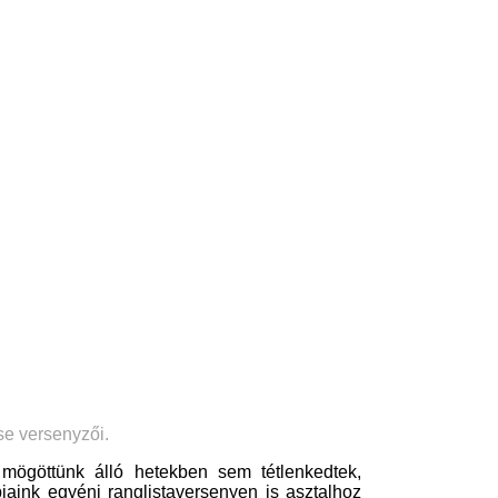
rum
027
se versenyzői.
 mögöttünk álló hetekben sem tétlenkedtek,
bjaink egyéni ranglistaversenyen is asztalhoz