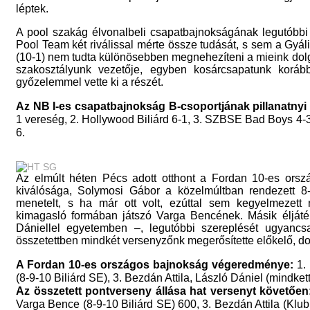
léptek.
A pool szakág élvonalbeli csapatbajnokságának legutóbb
Pool Team két riválissal mérte össze tudását, s sem a Gyá
(10-1) nem tudta különösebben megnehezíteni a mieink dolgá
szakosztályunk vezetője, egyben kosárcsapatunk koráb
győzelemmel vette ki a részét.
Az NB I-es csapatbajnokság B-csoportjának pillanatnyi 
1 vereség, 2. Hollywood Biliárd 6-1, 3. SZBSE Bad Boys 4-3, 
6.
Az elmúlt héten Pécs adott otthont a Fordan 10-es ors
kiválósága, Solymosi Gábor a közelmúltban rendezett 8
menetelt, s ha már ott volt, ezúttal sem kegyelmezett 
kimagasló formában játszó Varga Bencének. Másik éljáték
Dániellel egyetemben –, legutóbbi szereplését ugyancs
összetettben mindkét versenyzőnk megerősítette előkelő, do
A Fordan 10-es országos bajnokság végeredménye:
1. 
(8-9-10 Biliárd SE), 3. Bezdán Attila, László Dániel (mindk
Az összetett pontverseny állása hat versenyt követően
Varga Bence (8-9-10 Biliárd SE) 600, 3. Bezdán Attila (Klu