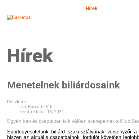
Kezdőlap
Bemutatkozás
Hírek
Galéria
Fó
SFP
Bejelentkezés
Kapcsolat
Határozat 2026/2
Hírek
Menetelnek biliárdosaink
Részletek
Írta:
Horváth Péter
kedd, október 15, 2024
Egyéniben és csapatban is kiválóan szerepelnek a Klub Se
Sportegyesületünk biliárd szakosztályának versenyzői a
hiszen az aktuális csapatbajnoki fordulót követően legjob