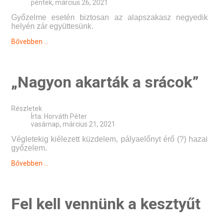
péntek, március 26, 2021
Győzelme esetén biztosan az alapszakasz negyedik
helyén zár együttesünk.
Bővebben ...
„Nagyon akarták a srácok”
Részletek
Írta:
Horváth Péter
vasárnap, március 21, 2021
Végletekig kiélezett küzdelem, pályaelőnyt érő (?) hazai
győzelem.
Bővebben ...
Fel kell vennünk a kesztyűt