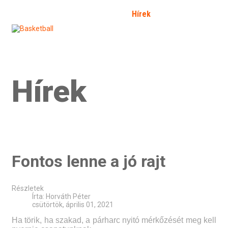
Kezdőlap
Bemutatkozás
Hírek
Galéria
Fórum
SFP
Bejelentkezés
Kapcsolat
Határozat 2026/2
Hírek
Fontos lenne a jó rajt
Részletek
Írta:
Horváth Péter
csütörtök, április 01, 2021
Ha törik, ha szakad, a párharc nyitó mérkőzését meg kell