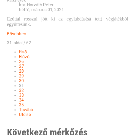
Részletek
Írta:
Horváth Péter
hétfő, március 01, 2021
Ezúttal rosszul jött ki az egylabdás(sá tett) végjátékból
együttesünk.
Bővebben ...
31. oldal / 62
Első
Előző
26
27
28
29
30
31
32
33
34
35
Tovább
Utolsó
Következő mérkőzés