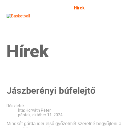
Kezdőlap
Bemutatkozás
Hírek
Galéria
Fórum
SFP
Bejelentkezés
Kapcsolat
Határozat 2026/2
Hírek
Jászberényi búfelejtő
Részletek
Írta:
Horváth Péter
péntek, október 11, 2024
Mindkét gárda idei első győzelmét szeretné begyűjteni a