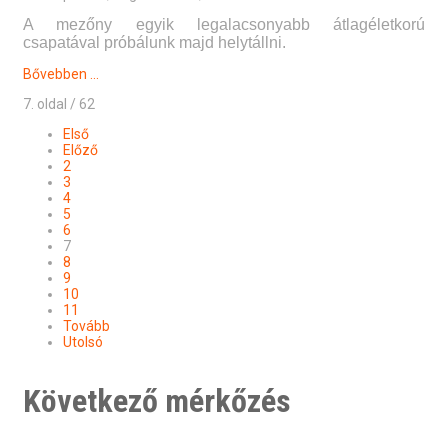
A mezőny egyik legalacsonyabb átlagéletkorú
csapatával próbálunk majd helytállni.
Bővebben ...
7. oldal / 62
Első
Előző
2
3
4
5
6
7
8
9
10
11
Tovább
Utolsó
Következő mérkőzés